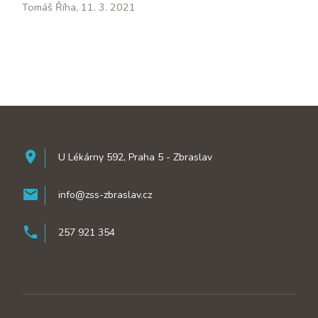
Tomáš Říha, 11. 3. 2021
room
U Lékárny 592, Praha 5 - Zbraslav
mail
info@zss-zbraslav.cz
phone
257 921 354