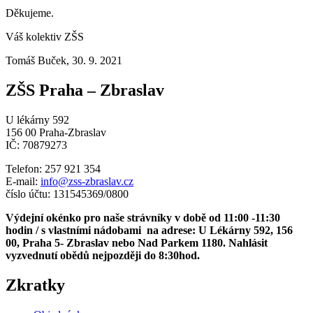
Děkujeme.
Váš kolektiv ZŠS
Tomáš Buček, 30. 9. 2021
ZŠS Praha – Zbraslav
U lékárny 592
156 00 Praha-Zbraslav
IČ: 70879273
Telefon: 257 921 354
E-mail:
info@zss-zbraslav.cz
číslo účtu: 131545369/0800
Výdejní okénko pro naše strávníky v době od 11:00 -11:30
hodin / s vlastními nádobami na adrese: U Lékárny 592, 156
00, Praha 5- Zbraslav nebo Nad Parkem 1180. Nahlásit
vyzvednutí obědů nejpozději do 8:30hod.
Zkratky