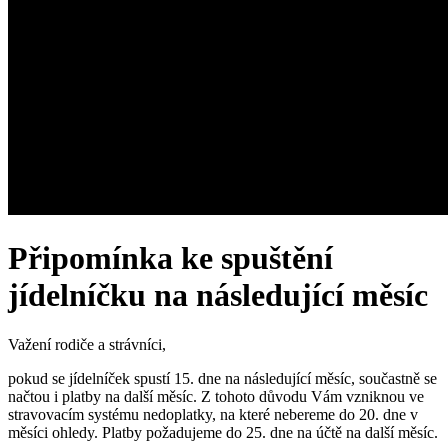
Připomínka ke spuštění
jídelníčku na následující měsíc
Važení rodiče a strávníci,
pokud se jídelníček spustí 15. dne na následující měsíc, součastně se
načtou i platby na další měsíc. Z tohoto důvodu Vám vzniknou ve
stravovacím systému nedoplatky, na které nebereme do 20. dne v
měsíci ohledy. Platby požadujeme do 25. dne na účtě na další měsíc.