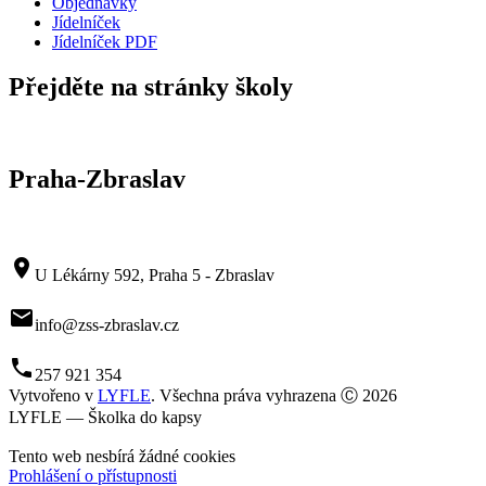
Objednávky
Jídelníček
Jídelníček PDF
Přejděte na stránky školy
Praha-Zbraslav
room
U Lékárny 592, Praha 5 - Zbraslav
mail
info@zss-zbraslav.cz
phone
257 921 354
Vytvořeno v
LYFLE
. Všechna práva vyhrazena Ⓒ 2026
LYFLE — Školka do kapsy
Tento web nesbírá žádné cookies
Prohlášení o přístupnosti