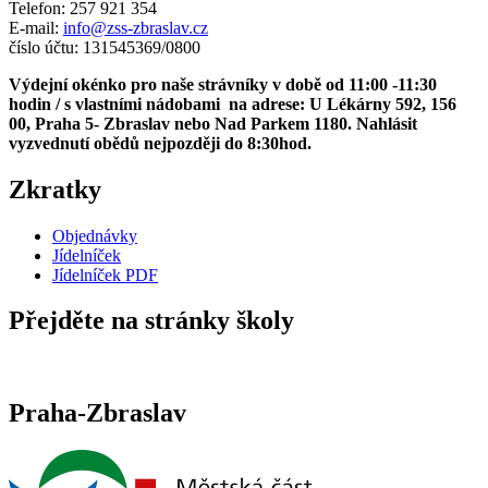
Telefon: 257 921 354
E-mail:
info@zss-zbraslav.cz
číslo účtu: 131545369/0800
Výdejní okénko pro naše strávníky v době od 11:00 -11:30
hodin / s vlastními nádobami na adrese: U Lékárny 592, 156
00, Praha 5- Zbraslav nebo Nad Parkem 1180. Nahlásit
vyzvednutí obědů nejpozději do 8:30hod.
Zkratky
Objednávky
Jídelníček
Jídelníček PDF
Přejděte na stránky školy
Praha-Zbraslav