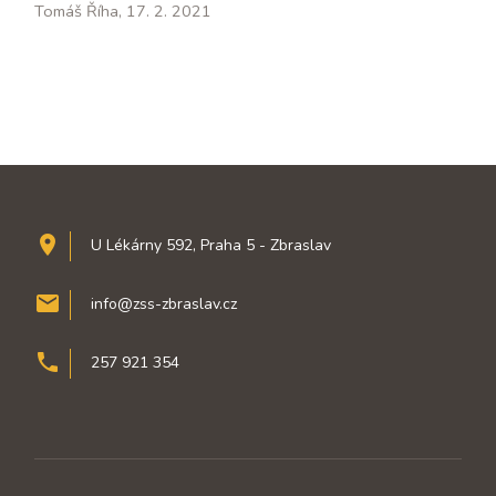
Tomáš Říha, 17. 2. 2021
room
U Lékárny 592, Praha 5 - Zbraslav
mail
info@zss-zbraslav.cz
phone
257 921 354